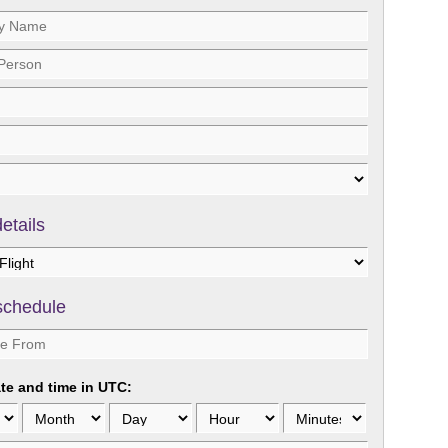
details
 schedule
te and time in UTC: