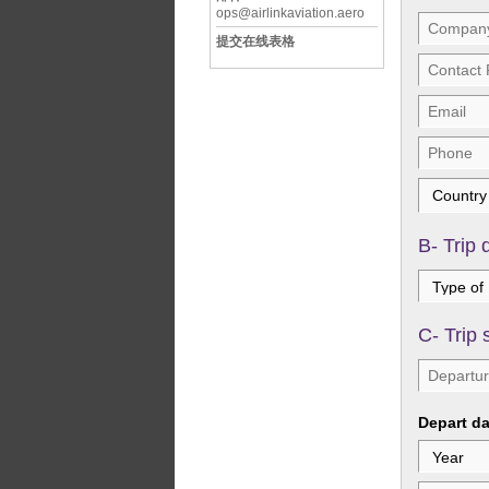
ops@airlinkaviation.aero
提交在线表格
B- Trip 
C- Trip
Depart da